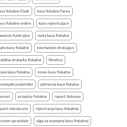
asy fiskalne Elzab
kasy fiskalne Farex
asy fiskalne online
kasy rejestrujące
lawisze funkcyjne
mała kasa fiskalna
ałe kasy fiskalne
mechanizm drukujący
obilna drukarka fiskalna
Novitus
owa kasa fiskalna
nowe kasy fiskalne
bowiązki podatnika
pierwsza kasa fiskalna
osnet
przepisy fiskalne
raport dobowy
aport miesięczny
rejestracja kasy fiskalnej
ystem sprzedaży
ulga za wymianę kasy fiskalnej