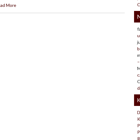
C
ad More
N
f
u
j
b
m
–
M
c
C
d
K
D
K
P
P
R