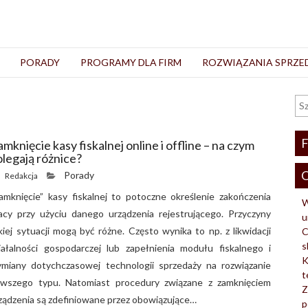
PORADY
PROGRAMY DLA FIRM
ROZWIĄZANIA SPRZ
F
mknięcie kasy fiskalnej online i offline – na czym
olegają różnice?
O
Porady
Redakcja
amknięcie” kasy fiskalnej to potoczne określenie zakończenia
W
acy przy użyciu danego urządzenia rejestrującego. Przyczyny
u
kiej sytuacji mogą być różne. Często wynika to np. z likwidacji
C
s
iałalności gospodarczej lub zapełnienia modułu fiskalnego i
K
miany dotychczasowej technologii sprzedaży na rozwiązanie
t
wszego typu. Natomiast procedury związane z zamknięciem
Z
ządzenia są zdefiniowane przez obowiązujące…
p