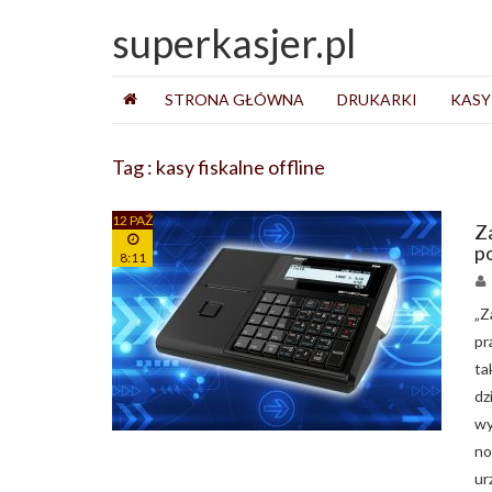
superkasjer.pl
STRONA GŁÓWNA
DRUKARKI
KASY
Tag : kasy fiskalne offline
12 PAŹ
Za
p
8:11
„Z
pr
ta
dz
wy
no
ur