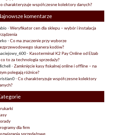
o charakteryzuje współczesne kolektory danych?
ajnowsze komentarze
abio
-
Weryfikator cen dla sklepu – wybór i instalacja
rządzenia
urko
-
Co ma znaczenie przy wyborze
ezprzewodowego skanera kodów?
aciejowy_600
-
Kasoterminal K2 Pay Online od Elzab
 co to za technologia sprzedaży?
ichell
-
Zamknięcie kasy fiskalnej online i offline – na
zym polegają różnice?
ristian0
-
Co charakteryzuje współczesne kolektory
anych?
ategorie
rukarki
asy
orady
rogramy dla firm
ozwiązania sprzedażowe