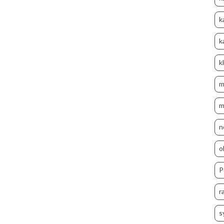
k
k
k
m
m
n
o
P
r
s