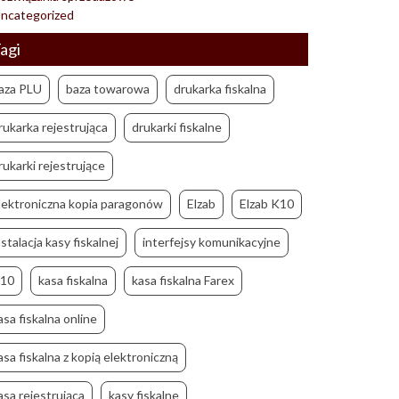
ncategorized
agi
aza PLU
baza towarowa
drukarka fiskalna
rukarka rejestrująca
drukarki fiskalne
rukarki rejestrujące
lektroniczna kopia paragonów
Elzab
Elzab K10
nstalacja kasy fiskalnej
interfejsy komunikacyjne
10
kasa fiskalna
kasa fiskalna Farex
asa fiskalna online
asa fiskalna z kopią elektroniczną
asa rejestrująca
kasy fiskalne