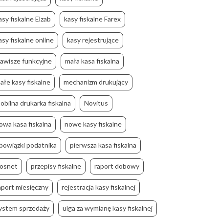
asy fiskalne Elzab
kasy fiskalne Farex
asy fiskalne online
kasy rejestrujące
lawisze funkcyjne
mała kasa fiskalna
ałe kasy fiskalne
mechanizm drukujący
obilna drukarka fiskalna
Novitus
owa kasa fiskalna
nowe kasy fiskalne
bowiązki podatnika
pierwsza kasa fiskalna
osnet
przepisy fiskalne
raport dobowy
aport miesięczny
rejestracja kasy fiskalnej
ystem sprzedaży
ulga za wymianę kasy fiskalnej