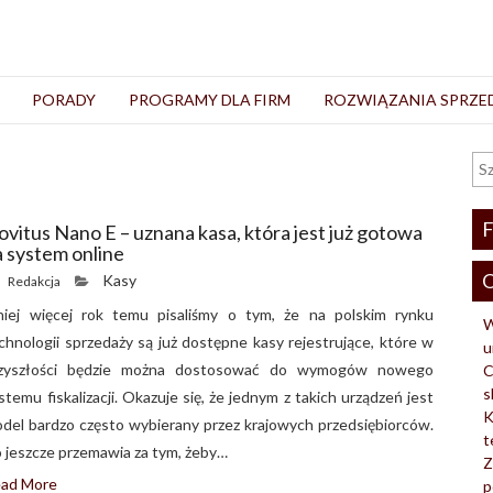
PORADY
PROGRAMY DLA FIRM
ROZWIĄZANIA SPRZ
F
ovitus Nano E – uznana kasa, która jest już gotowa
a system online
O
Kasy
Redakcja
iej więcej rok temu pisaliśmy o tym, że na polskim rynku
W
chnologii sprzedaży są już dostępne kasy rejestrujące, które w
u
zyszłości będzie można dostosować do wymogów nowego
C
s
stemu fiskalizacji. Okazuje się, że jednym z takich urządzeń jest
K
del bardzo często wybierany przez krajowych przedsiębiorców.
t
 jeszcze przemawia za tym, żeby…
Z
ad More
p