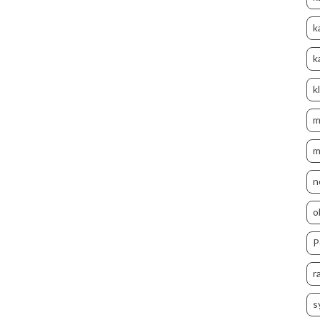
k
k
k
m
m
n
o
P
r
s