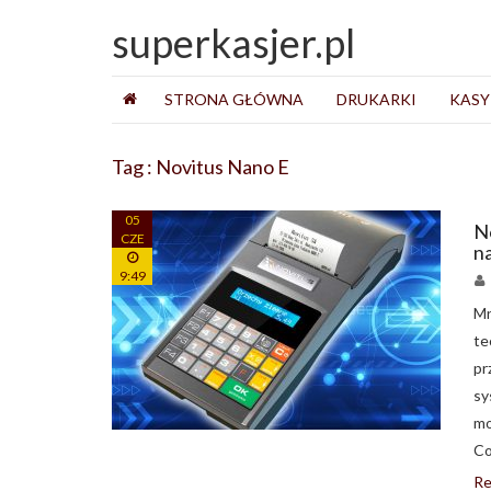
superkasjer.pl
STRONA GŁÓWNA
DRUKARKI
KASY
Tag : Novitus Nano E
05
N
CZE
n
9:49
Mn
te
pr
sy
mo
Co
Re