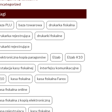
ncategorized
agi
aza PLU
baza towarowa
drukarka fiskalna
rukarka rejestrująca
drukarki fiskalne
rukarki rejestrujące
lektroniczna kopia paragonów
Elzab
Elzab K10
nstalacja kasy fiskalnej
interfejsy komunikacyjne
10
kasa fiskalna
kasa fiskalna Farex
asa fiskalna online
asa fiskalna z kopią elektroniczną
asa rejestrująca
kasy fiskalne