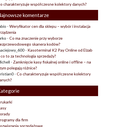
o charakteryzuje współczesne kolektory danych?
ajnowsze komentarze
abio
-
Weryfikator cen dla sklepu – wybór i instalacja
rządzenia
urko
-
Co ma znaczenie przy wyborze
ezprzewodowego skanera kodów?
aciejowy_600
-
Kasoterminal K2 Pay Online od Elzab
 co to za technologia sprzedaży?
ichell
-
Zamknięcie kasy fiskalnej online i offline – na
zym polegają różnice?
ristian0
-
Co charakteryzuje współczesne kolektory
anych?
ategorie
rukarki
asy
orady
rogramy dla firm
ozwiązania sprzedażowe