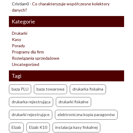
Cristian0
-
Co charakteryzuje współczesne kolektory
danych?
Kategorie
Drukarki
Kasy
Porady
Programy dla firm
Rozwiązania sprzedażowe
Uncategorized
Tagi
baza PLU
baza towarowa
drukarka fiskalna
drukarka rejestrująca
drukarki fiskalne
drukarki rejestrujące
elektroniczna kopia paragonów
Elzab
Elzab K10
instalacja kasy fiskalnej