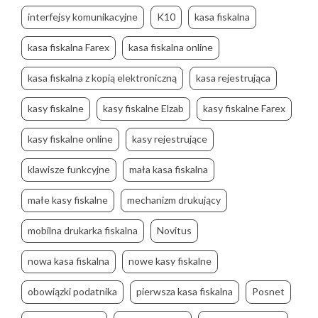
interfejsy komunikacyjne
K10
kasa fiskalna
kasa fiskalna Farex
kasa fiskalna online
kasa fiskalna z kopią elektroniczną
kasa rejestrująca
kasy fiskalne
kasy fiskalne Elzab
kasy fiskalne Farex
kasy fiskalne online
kasy rejestrujące
klawisze funkcyjne
mała kasa fiskalna
małe kasy fiskalne
mechanizm drukujący
mobilna drukarka fiskalna
Novitus
nowa kasa fiskalna
nowe kasy fiskalne
obowiązki podatnika
pierwsza kasa fiskalna
Posnet