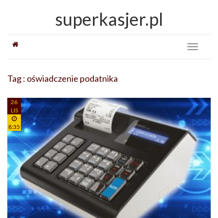
superkasjer.pl
Toggle
navigati
Tag : oświadczenie podatnika
26
LIS
8:35