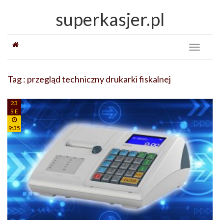
superkasjer.pl
Toggle
navigati
Tag : przegląd techniczny drukarki fiskalnej
23
SIE
9:35