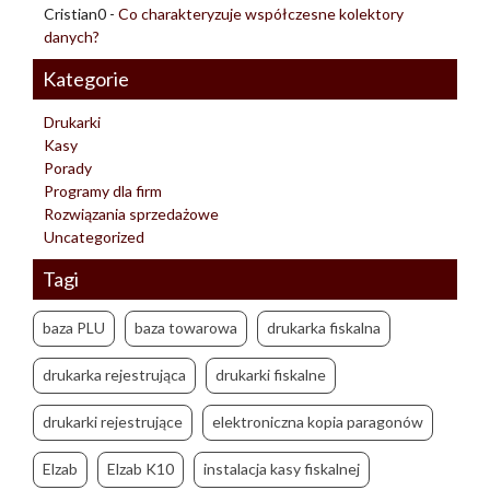
Cristian0
-
Co charakteryzuje współczesne kolektory
danych?
Kategorie
Drukarki
Kasy
Porady
Programy dla firm
Rozwiązania sprzedażowe
Uncategorized
Tagi
baza PLU
baza towarowa
drukarka fiskalna
drukarka rejestrująca
drukarki fiskalne
drukarki rejestrujące
elektroniczna kopia paragonów
Elzab
Elzab K10
instalacja kasy fiskalnej