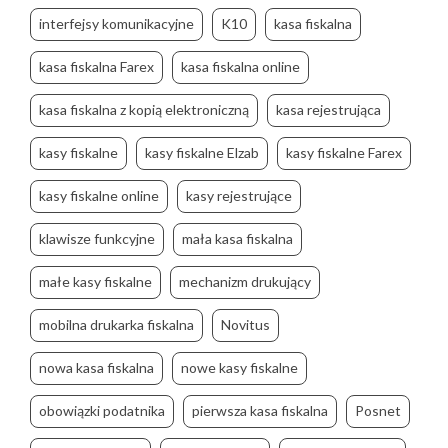
interfejsy komunikacyjne
K10
kasa fiskalna
kasa fiskalna Farex
kasa fiskalna online
kasa fiskalna z kopią elektroniczną
kasa rejestrująca
kasy fiskalne
kasy fiskalne Elzab
kasy fiskalne Farex
kasy fiskalne online
kasy rejestrujące
klawisze funkcyjne
mała kasa fiskalna
małe kasy fiskalne
mechanizm drukujący
mobilna drukarka fiskalna
Novitus
nowa kasa fiskalna
nowe kasy fiskalne
obowiązki podatnika
pierwsza kasa fiskalna
Posnet