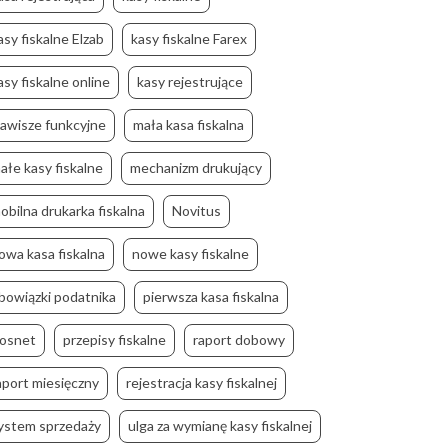
asy fiskalne Elzab
kasy fiskalne Farex
asy fiskalne online
kasy rejestrujące
lawisze funkcyjne
mała kasa fiskalna
ałe kasy fiskalne
mechanizm drukujący
obilna drukarka fiskalna
Novitus
owa kasa fiskalna
nowe kasy fiskalne
bowiązki podatnika
pierwsza kasa fiskalna
osnet
przepisy fiskalne
raport dobowy
aport miesięczny
rejestracja kasy fiskalnej
ystem sprzedaży
ulga za wymianę kasy fiskalnej