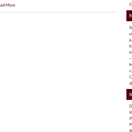
C
ad More
N
f
u
j
b
m
–
M
c
C
d
K
D
K
P
P
R