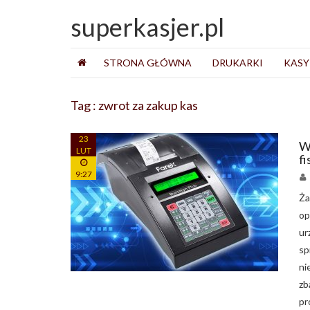
superkasjer.pl
STRONA GŁÓWNA
DRUKARKI
KASY
Tag : zwrot za zakup kas
23
W
LUT
fi
9:27
Ża
op
ur
sp
ni
z
pr