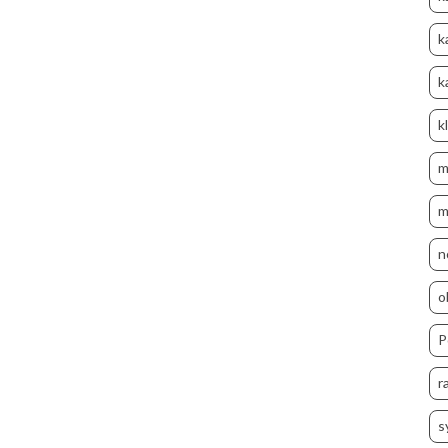
k
k
k
m
m
n
o
P
r
s