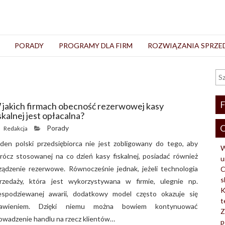
PORADY
PROGRAMY DLA FIRM
ROZWIĄZANIA SPRZ
F
 jakich firmach obecność rezerwowej kasy
skalnej jest opłacalna?
O
Porady
Redakcja
den polski przedsiębiorca nie jest zobligowany do tego, aby
W
rócz stosowanej na co dzień kasy fiskalnej, posiadać również
u
ządzenie rezerwowe. Równocześnie jednak, jeżeli technologia
C
s
rzedaży, która jest wykorzystywana w firmie, ulegnie np.
K
espodziewanej awarii, dodatkowy model często okazuje się
t
bawieniem. Dzięki niemu można bowiem kontynuować
Z
owadzenie handlu na rzecz klientów…
p