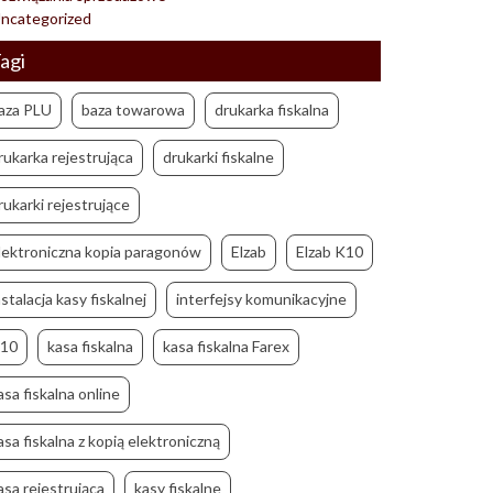
ncategorized
agi
aza PLU
baza towarowa
drukarka fiskalna
rukarka rejestrująca
drukarki fiskalne
rukarki rejestrujące
lektroniczna kopia paragonów
Elzab
Elzab K10
nstalacja kasy fiskalnej
interfejsy komunikacyjne
10
kasa fiskalna
kasa fiskalna Farex
asa fiskalna online
asa fiskalna z kopią elektroniczną
asa rejestrująca
kasy fiskalne