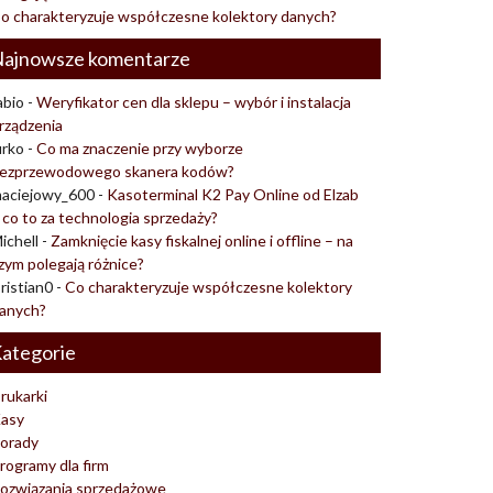
o charakteryzuje współczesne kolektory danych?
ajnowsze komentarze
abio
-
Weryfikator cen dla sklepu – wybór i instalacja
rządzenia
urko
-
Co ma znaczenie przy wyborze
ezprzewodowego skanera kodów?
aciejowy_600
-
Kasoterminal K2 Pay Online od Elzab
 co to za technologia sprzedaży?
ichell
-
Zamknięcie kasy fiskalnej online i offline – na
zym polegają różnice?
ristian0
-
Co charakteryzuje współczesne kolektory
anych?
ategorie
rukarki
asy
orady
rogramy dla firm
ozwiązania sprzedażowe