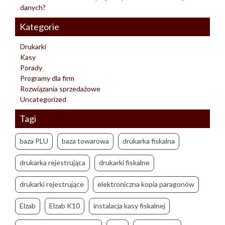
danych?
Kategorie
Drukarki
Kasy
Porady
Programy dla firm
Rozwiązania sprzedażowe
Uncategorized
Tagi
baza PLU
baza towarowa
drukarka fiskalna
drukarka rejestrująca
drukarki fiskalne
drukarki rejestrujące
elektroniczna kopia paragonów
Elzab
Elzab K10
instalacja kasy fiskalnej