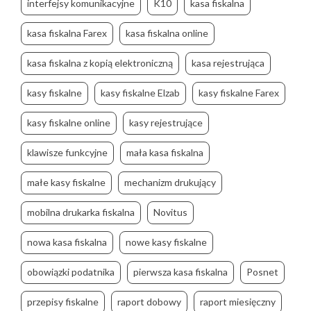
interfejsy komunikacyjne
K10
kasa fiskalna
kasa fiskalna Farex
kasa fiskalna online
kasa fiskalna z kopią elektroniczną
kasa rejestrująca
kasy fiskalne
kasy fiskalne Elzab
kasy fiskalne Farex
kasy fiskalne online
kasy rejestrujące
klawisze funkcyjne
mała kasa fiskalna
małe kasy fiskalne
mechanizm drukujący
mobilna drukarka fiskalna
Novitus
nowa kasa fiskalna
nowe kasy fiskalne
obowiązki podatnika
pierwsza kasa fiskalna
Posnet
przepisy fiskalne
raport dobowy
raport miesięczny