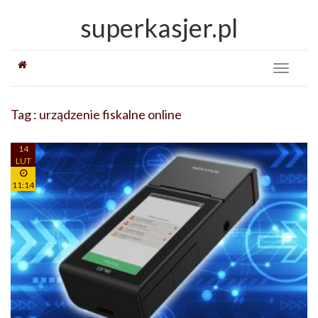
superkasjer.pl
Toggle
navigati
Tag : urządzenie fiskalne online
14
LUT
11:14