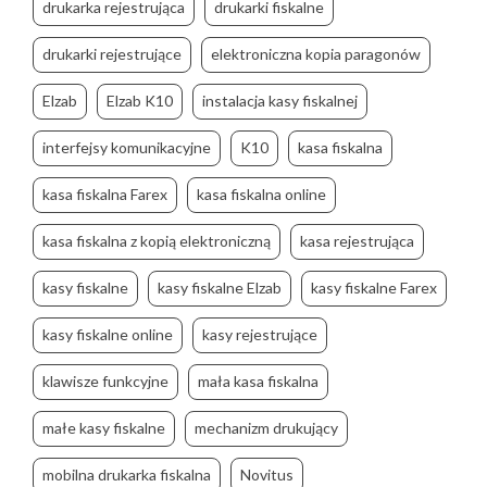
drukarka rejestrująca
drukarki fiskalne
drukarki rejestrujące
elektroniczna kopia paragonów
Elzab
Elzab K10
instalacja kasy fiskalnej
interfejsy komunikacyjne
K10
kasa fiskalna
kasa fiskalna Farex
kasa fiskalna online
kasa fiskalna z kopią elektroniczną
kasa rejestrująca
kasy fiskalne
kasy fiskalne Elzab
kasy fiskalne Farex
kasy fiskalne online
kasy rejestrujące
klawisze funkcyjne
mała kasa fiskalna
małe kasy fiskalne
mechanizm drukujący
mobilna drukarka fiskalna
Novitus