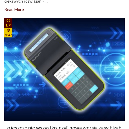
ciekawych rozwiązań –…
Read More
06
LIP
9:47
To jeszcze nie wszystko, czyli nowa wersja kasy Elzab