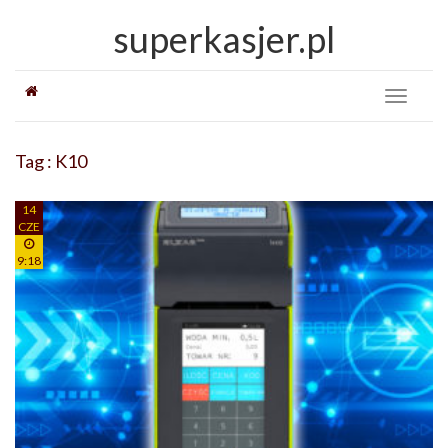
superkasjer.pl
Toggle
navigati
Tag : K10
14
CZE
9:18