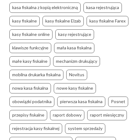
kasa fiskalna z kopią elektroniczną
kasa rejestrująca
kasy fiskalne
kasy fiskalne Elzab
kasy fiskalne Farex
kasy fiskalne online
kasy rejestrujące
klawisze funkcyjne
mała kasa fiskalna
małe kasy fiskalne
mechanizm drukujący
mobilna drukarka fiskalna
Novitus
nowa kasa fiskalna
nowe kasy fiskalne
obowiązki podatnika
pierwsza kasa fiskalna
Posnet
przepisy fiskalne
raport dobowy
raport miesięczny
rejestracja kasy fiskalnej
system sprzedaży