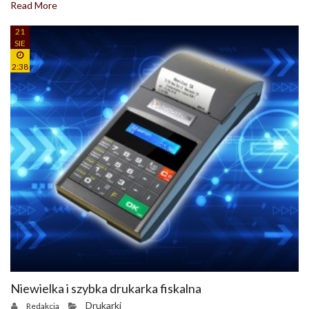
Read More
21
SIE
2:38
Niewielka i szybka drukarka fiskalna
Drukarki
Redakcja