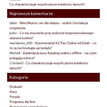
Co charakteryzuje współczesne kolektory danych?
Najnowsze komentarze
fabio
-
Weryfikator cen dla sklepu – wybór i instalacja
urządzenia
jurko
-
Co ma znaczenie przy wyborze bezprzewodowego
skanera kodów?
maciejowy_600
-
Kasoterminal K2 Pay Online od Elzab – co
to za technologia sprzedaży?
Michell
-
Zamknięcie kasy fiskalnej online i offline – na czym
polegają różnice?
Cristian0
-
Co charakteryzuje współczesne kolektory
danych?
Kategorie
Drukarki
Kasy
Porady
Programy dla firm
Rozwiązania sprzedażowe