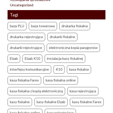
Uncategorized
Tagi
baza PLU
baza towarowa
drukarka fiskalna
drukarka rejestrująca
drukarki fiskalne
drukarki rejestrujące
elektroniczna kopia paragonów
Elzab
Elzab K10
instalacja kasy fiskalnej
interfejsy komunikacyjne
K10
kasa fiskalna
kasa fiskalna Farex
kasa fiskalna online
kasa fiskalna z kopią elektroniczną
kasa rejestrująca
kasy fiskalne
kasy fiskalne Elzab
kasy fiskalne Farex
kasy fiskalne online
kasy rejestrujące