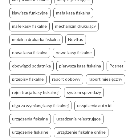
klawisze funkcyjne
mała kasa fiskalna
małe kasy fiskalne
mechanizm drukujący
mobilna drukarka fiskalna
Novitus
nowa kasa fiskalna
nowe kasy fiskalne
obowiązki podatnika
pierwsza kasa fiskalna
Posnet
przepisy fiskalne
raport dobowy
raport miesięczny
rejestracja kasy fiskalnej
system sprzedaży
ulga za wymianę kasy fiskalnej
urządzenia auto id
urządzenia fiskalne
urządzenia rejestrujące
urządzenie fiskalne
urządzenie fiskalne online