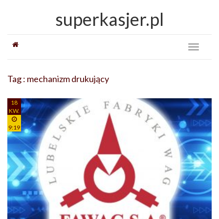
superkasjer.pl
Toggle
navigati
Tag : mechanizm drukujący
18
KW.
9:19