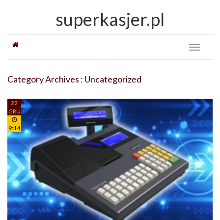
superkasjer.pl
Toggle
navigati
Category Archives : Uncategorized
22
GRU
9:14