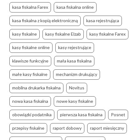
kasa fiskalna Farex
kasa fiskalna online
kasa fiskalna z kopią elektroniczną
kasa rejestrująca
kasy fiskalne
kasy fiskalne Elzab
kasy fiskalne Farex
kasy fiskalne online
kasy rejestrujące
klawisze funkcyjne
mała kasa fiskalna
małe kasy fiskalne
mechanizm drukujący
mobilna drukarka fiskalna
Novitus
nowa kasa fiskalna
nowe kasy fiskalne
obowiązki podatnika
pierwsza kasa fiskalna
Posnet
przepisy fiskalne
raport dobowy
raport miesięczny