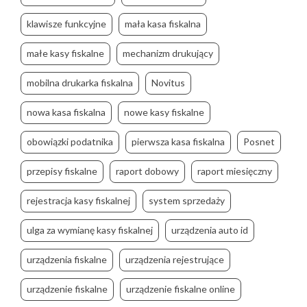
klawisze funkcyjne
mała kasa fiskalna
małe kasy fiskalne
mechanizm drukujący
mobilna drukarka fiskalna
Novitus
nowa kasa fiskalna
nowe kasy fiskalne
obowiązki podatnika
pierwsza kasa fiskalna
Posnet
przepisy fiskalne
raport dobowy
raport miesięczny
rejestracja kasy fiskalnej
system sprzedaży
ulga za wymianę kasy fiskalnej
urządzenia auto id
urządzenia fiskalne
urządzenia rejestrujące
urządzenie fiskalne
urządzenie fiskalne online