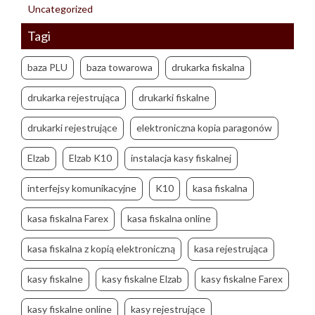
Uncategorized
Tagi
baza PLU
baza towarowa
drukarka fiskalna
drukarka rejestrująca
drukarki fiskalne
drukarki rejestrujące
elektroniczna kopia paragonów
Elzab
Elzab K10
instalacja kasy fiskalnej
interfejsy komunikacyjne
K10
kasa fiskalna
kasa fiskalna Farex
kasa fiskalna online
kasa fiskalna z kopią elektroniczną
kasa rejestrująca
kasy fiskalne
kasy fiskalne Elzab
kasy fiskalne Farex
kasy fiskalne online
kasy rejestrujące