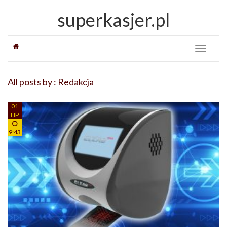
superkasjer.pl
Toggle
navigati
All posts by : Redakcja
01
LIP
9:43