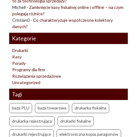
to za technologia sprzedaży?
Michell
-
Zamknięcie kasy fiskalnej online i offline – na czym
polegają różnice?
Cristian0
-
Co charakteryzuje współczesne kolektory
danych?
Kategorie
Drukarki
Kasy
Porady
Programy dla firm
Rozwiązania sprzedażowe
Uncategorized
Tagi
baza PLU
baza towarowa
drukarka fiskalna
drukarka rejestrująca
drukarki fiskalne
drukarki rejestrujące
elektroniczna kopia paragonów