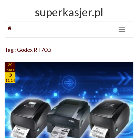
superkasjer.pl
Toggle
navigati
Tag : Godex RT700i
20
MAJ
11:14