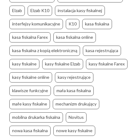
Elzab
Elzab K10
instalacja kasy fiskalnej
interfejsy komunikacyjne
K10
kasa fiskalna
kasa fiskalna Farex
kasa fiskalna online
kasa fiskalna z kopią elektroniczną
kasa rejestrująca
kasy fiskalne
kasy fiskalne Elzab
kasy fiskalne Farex
kasy fiskalne online
kasy rejestrujące
klawisze funkcyjne
mała kasa fiskalna
małe kasy fiskalne
mechanizm drukujący
mobilna drukarka fiskalna
Novitus
nowa kasa fiskalna
nowe kasy fiskalne