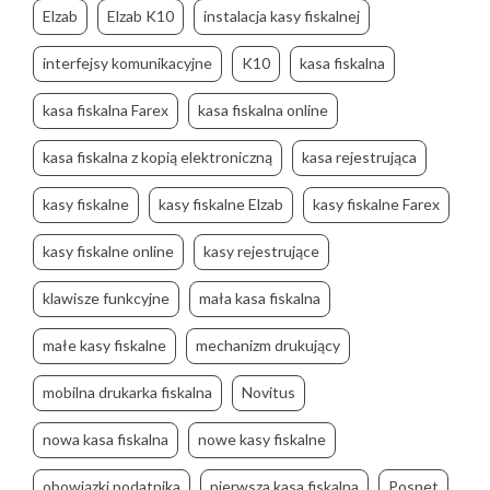
Elzab
Elzab K10
instalacja kasy fiskalnej
interfejsy komunikacyjne
K10
kasa fiskalna
kasa fiskalna Farex
kasa fiskalna online
kasa fiskalna z kopią elektroniczną
kasa rejestrująca
kasy fiskalne
kasy fiskalne Elzab
kasy fiskalne Farex
kasy fiskalne online
kasy rejestrujące
klawisze funkcyjne
mała kasa fiskalna
małe kasy fiskalne
mechanizm drukujący
mobilna drukarka fiskalna
Novitus
nowa kasa fiskalna
nowe kasy fiskalne
obowiązki podatnika
pierwsza kasa fiskalna
Posnet