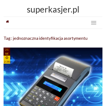
superkasjer.pl
Toggle
navigati
Tag : jednoznaczna identyfikacja asortymentu
21
SIE
2:38