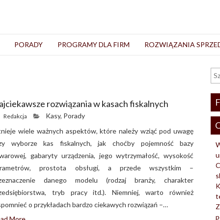
PORADY
PROGRAMY DLA FIRM
ROZWIĄZANIA SPRZ
F
ajciekawsze rozwiązania w kasach fiskalnych
Kasy
,
Porady
Redakcja
O
tnieje wiele ważnych aspektów, które należy wziąć pod uwagę
zy wyborze kas fiskalnych, jak choćby pojemność bazy
W
u
warowej, gabaryty urządzenia, jego wytrzymałość, wysokość
C
arametrów, prostota obsługi, a przede wszystkim –
s
zeznaczenie danego modelu (rodzaj branży, charakter
K
zedsiębiorstwa, tryb pracy itd.). Niemniej, warto również
t
pomnieć o przykładach bardzo ciekawych rozwiązań –…
Z
p
ad More