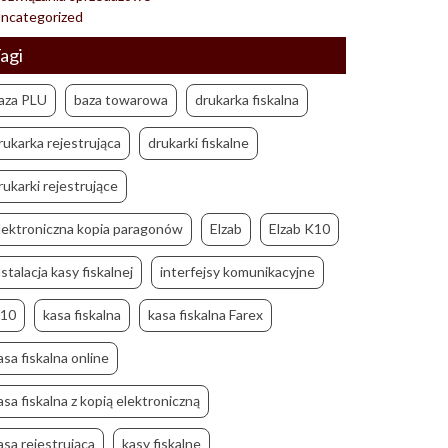
ncategorized
agi
aza PLU
baza towarowa
drukarka fiskalna
rukarka rejestrująca
drukarki fiskalne
rukarki rejestrujące
lektroniczna kopia paragonów
Elzab
Elzab K10
nstalacja kasy fiskalnej
interfejsy komunikacyjne
10
kasa fiskalna
kasa fiskalna Farex
asa fiskalna online
asa fiskalna z kopią elektroniczną
asa rejestrująca
kasy fiskalne