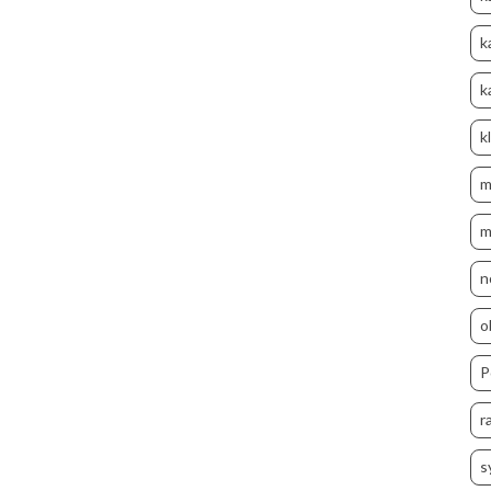
k
k
k
m
m
n
o
P
r
s