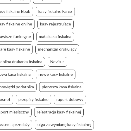
asy fiskalne Elzab
kasy fiskalne Farex
asy fiskalne online
kasy rejestrujące
lawisze funkcyjne
mała kasa fiskalna
ałe kasy fiskalne
mechanizm drukujący
obilna drukarka fiskalna
Novitus
owa kasa fiskalna
nowe kasy fiskalne
bowiązki podatnika
pierwsza kasa fiskalna
osnet
przepisy fiskalne
raport dobowy
aport miesięczny
rejestracja kasy fiskalnej
ystem sprzedaży
ulga za wymianę kasy fiskalnej