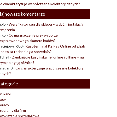
o charakteryzuje współczesne kolektory danych?
ajnowsze komentarze
abio
-
Weryfikator cen dla sklepu – wybór i instalacja
rządzenia
urko
-
Co ma znaczenie przy wyborze
ezprzewodowego skanera kodów?
aciejowy_600
-
Kasoterminal K2 Pay Online od Elzab
 co to za technologia sprzedaży?
ichell
-
Zamknięcie kasy fiskalnej online i offline – na
zym polegają różnice?
ristian0
-
Co charakteryzuje współczesne kolektory
anych?
ategorie
rukarki
asy
orady
rogramy dla firm
ozwiązania sprzedażowe