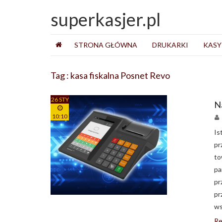
superkasjer.pl
STRONA GŁÓWNA
DRUKARKI
KASY
Tag : kasa fiskalna Posnet Revo
26 STY
N
10:10
Is
pr
to
p
pr
pr
ws
Re