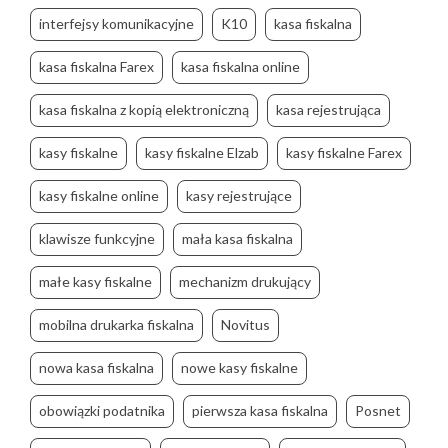
interfejsy komunikacyjne
K10
kasa fiskalna
kasa fiskalna Farex
kasa fiskalna online
kasa fiskalna z kopią elektroniczną
kasa rejestrująca
kasy fiskalne
kasy fiskalne Elzab
kasy fiskalne Farex
kasy fiskalne online
kasy rejestrujące
klawisze funkcyjne
mała kasa fiskalna
małe kasy fiskalne
mechanizm drukujący
mobilna drukarka fiskalna
Novitus
nowa kasa fiskalna
nowe kasy fiskalne
obowiązki podatnika
pierwsza kasa fiskalna
Posnet