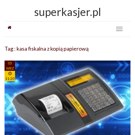
superkasjer.pl
Toggle
navigati
Tag : kasa fiskalna z kopią papierową
05
WRZ
11:20