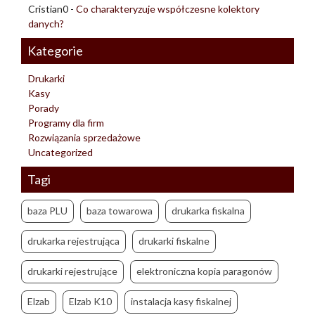
Cristian0
-
Co charakteryzuje współczesne kolektory
danych?
Kategorie
Drukarki
Kasy
Porady
Programy dla firm
Rozwiązania sprzedażowe
Uncategorized
Tagi
baza PLU
baza towarowa
drukarka fiskalna
drukarka rejestrująca
drukarki fiskalne
drukarki rejestrujące
elektroniczna kopia paragonów
Elzab
Elzab K10
instalacja kasy fiskalnej