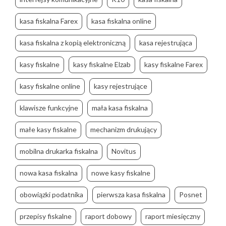
kasa fiskalna Farex
kasa fiskalna online
kasa fiskalna z kopią elektroniczną
kasa rejestrująca
kasy fiskalne
kasy fiskalne Elzab
kasy fiskalne Farex
kasy fiskalne online
kasy rejestrujące
klawisze funkcyjne
mała kasa fiskalna
małe kasy fiskalne
mechanizm drukujący
mobilna drukarka fiskalna
Novitus
nowa kasa fiskalna
nowe kasy fiskalne
obowiązki podatnika
pierwsza kasa fiskalna
Posnet
przepisy fiskalne
raport dobowy
raport miesięczny