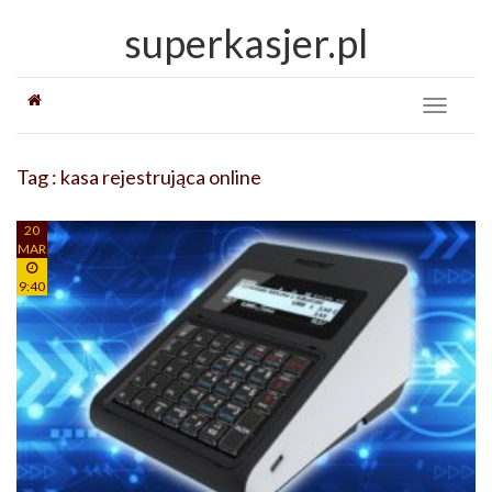
superkasjer.pl
Toggle
navigati
Tag : kasa rejestrująca online
20
MAR
9:40