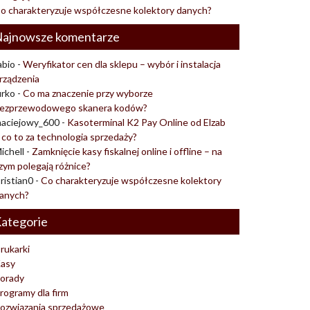
o charakteryzuje współczesne kolektory danych?
ajnowsze komentarze
abio
-
Weryfikator cen dla sklepu – wybór i instalacja
rządzenia
urko
-
Co ma znaczenie przy wyborze
ezprzewodowego skanera kodów?
aciejowy_600
-
Kasoterminal K2 Pay Online od Elzab
 co to za technologia sprzedaży?
ichell
-
Zamknięcie kasy fiskalnej online i offline – na
zym polegają różnice?
ristian0
-
Co charakteryzuje współczesne kolektory
anych?
ategorie
rukarki
asy
orady
rogramy dla firm
ozwiązania sprzedażowe