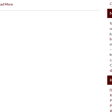
C
ad More
N
f
u
j
b
m
–
M
c
C
d
K
D
K
P
P
R