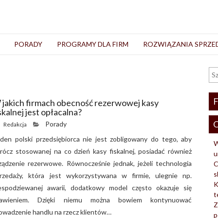
PORADY
PROGRAMY DLA FIRM
ROZWIĄZANIA SPRZ
F
 jakich firmach obecność rezerwowej kasy
skalnej jest opłacalna?
O
Porady
Redakcja
den polski przedsiębiorca nie jest zobligowany do tego, aby
W
rócz stosowanej na co dzień kasy fiskalnej, posiadać również
u
ządzenie rezerwowe. Równocześnie jednak, jeżeli technologia
C
s
rzedaży, która jest wykorzystywana w firmie, ulegnie np.
K
espodziewanej awarii, dodatkowy model często okazuje się
t
bawieniem. Dzięki niemu można bowiem kontynuować
Z
owadzenie handlu na rzecz klientów…
p