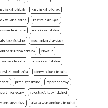
asy fiskalne Elzab
kasy fiskalne Farex
asy fiskalne online
kasy rejestrujące
lawisze funkcyjne
mała kasa fiskalna
ałe kasy fiskalne
mechanizm drukujący
obilna drukarka fiskalna
Novitus
owa kasa fiskalna
nowe kasy fiskalne
bowiązki podatnika
pierwsza kasa fiskalna
osnet
przepisy fiskalne
raport dobowy
aport miesięczny
rejestracja kasy fiskalnej
ystem sprzedaży
ulga za wymianę kasy fiskalnej