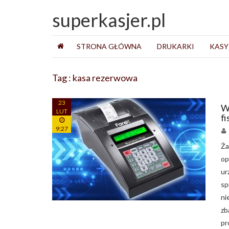
superkasjer.pl
STRONA GŁÓWNA
DRUKARKI
KASY
Tag : kasa rezerwowa
23
W
LUT
fi
9:27
Ża
op
ur
sp
ni
z
pr