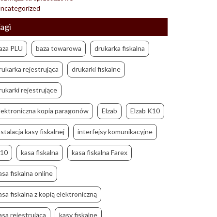
ncategorized
agi
aza PLU
baza towarowa
drukarka fiskalna
rukarka rejestrująca
drukarki fiskalne
rukarki rejestrujące
lektroniczna kopia paragonów
Elzab
Elzab K10
nstalacja kasy fiskalnej
interfejsy komunikacyjne
10
kasa fiskalna
kasa fiskalna Farex
asa fiskalna online
asa fiskalna z kopią elektroniczną
asa rejestrująca
kasy fiskalne