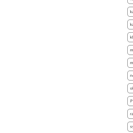
k
k
k
m
m
n
o
P
r
s