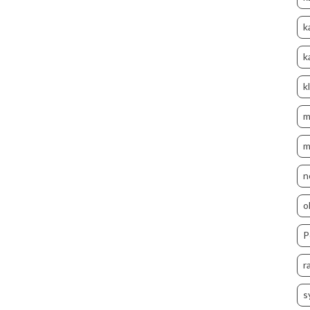
k
k
k
m
m
n
o
P
r
s