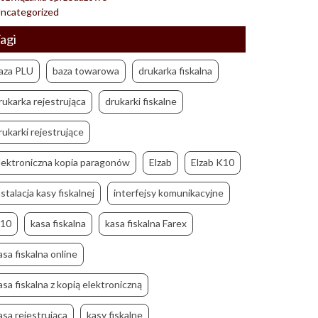
ncategorized
agi
aza PLU
baza towarowa
drukarka fiskalna
rukarka rejestrująca
drukarki fiskalne
rukarki rejestrujące
lektroniczna kopia paragonów
Elzab
Elzab K10
nstalacja kasy fiskalnej
interfejsy komunikacyjne
10
kasa fiskalna
kasa fiskalna Farex
asa fiskalna online
asa fiskalna z kopią elektroniczną
asa rejestrująca
kasy fiskalne