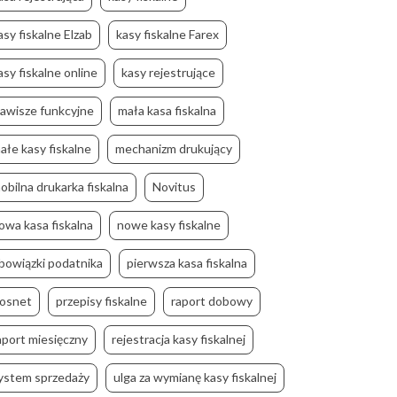
asy fiskalne Elzab
kasy fiskalne Farex
asy fiskalne online
kasy rejestrujące
lawisze funkcyjne
mała kasa fiskalna
ałe kasy fiskalne
mechanizm drukujący
obilna drukarka fiskalna
Novitus
owa kasa fiskalna
nowe kasy fiskalne
bowiązki podatnika
pierwsza kasa fiskalna
osnet
przepisy fiskalne
raport dobowy
aport miesięczny
rejestracja kasy fiskalnej
ystem sprzedaży
ulga za wymianę kasy fiskalnej