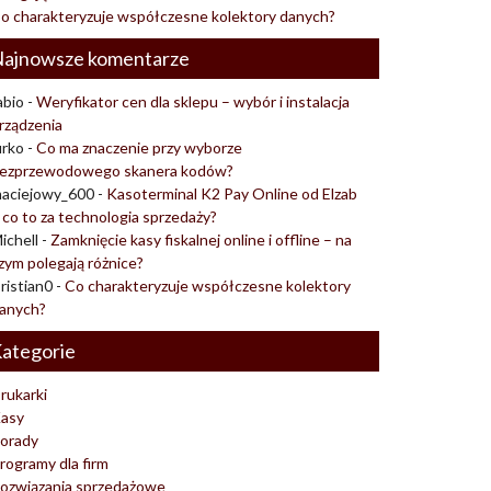
o charakteryzuje współczesne kolektory danych?
ajnowsze komentarze
abio
-
Weryfikator cen dla sklepu – wybór i instalacja
rządzenia
urko
-
Co ma znaczenie przy wyborze
ezprzewodowego skanera kodów?
aciejowy_600
-
Kasoterminal K2 Pay Online od Elzab
 co to za technologia sprzedaży?
ichell
-
Zamknięcie kasy fiskalnej online i offline – na
zym polegają różnice?
ristian0
-
Co charakteryzuje współczesne kolektory
anych?
ategorie
rukarki
asy
orady
rogramy dla firm
ozwiązania sprzedażowe