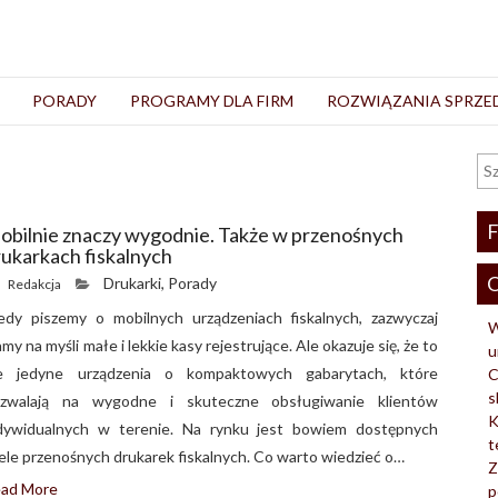
PORADY
PROGRAMY DLA FIRM
ROZWIĄZANIA SPRZ
F
obilnie znaczy wygodnie. Także w przenośnych
rukarkach fiskalnych
O
Drukarki
,
Porady
Redakcja
edy piszemy o mobilnych urządzeniach fiskalnych, zazwyczaj
W
my na myśli małe i lekkie kasy rejestrujące. Ale okazuje się, że to
u
e jedyne urządzenia o kompaktowych gabarytach, które
C
s
zwalają na wygodne i skuteczne obsługiwanie klientów
K
dywidualnych w terenie. Na rynku jest bowiem dostępnych
t
ele przenośnych drukarek fiskalnych. Co warto wiedzieć o…
Z
ad More
p