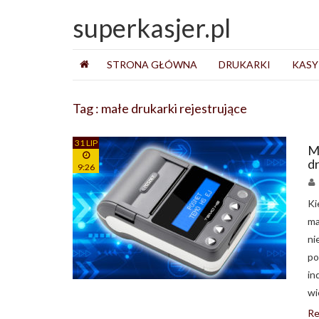
superkasjer.pl
STRONA GŁÓWNA
DRUKARKI
KASY
Tag : małe drukarki rejestrujące
31 LIP
M
d
9:26
Ki
ma
ni
po
in
wi
Re