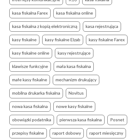
kasa fiskalna Farex
kasa fiskalna online
kasa fiskalna z kopią elektroniczną
kasa rejestrująca
kasy fiskalne
kasy fiskalne Elzab
kasy fiskalne Farex
kasy fiskalne online
kasy rejestrujące
klawisze funkcyjne
mała kasa fiskalna
małe kasy fiskalne
mechanizm drukujący
mobilna drukarka fiskalna
Novitus
nowa kasa fiskalna
nowe kasy fiskalne
obowiązki podatnika
pierwsza kasa fiskalna
Posnet
przepisy fiskalne
raport dobowy
raport miesięczny