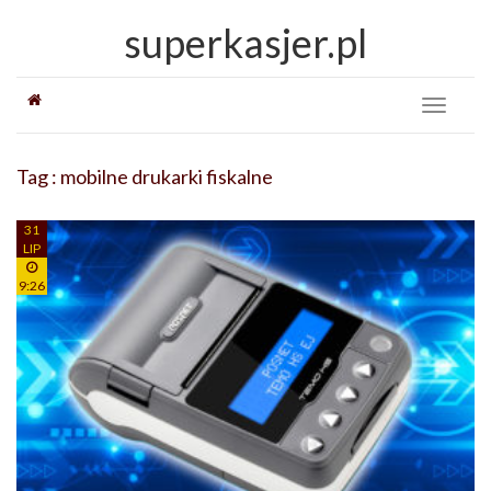
superkasjer.pl
Toggle
navigati
Tag : mobilne drukarki fiskalne
31
LIP
9:26