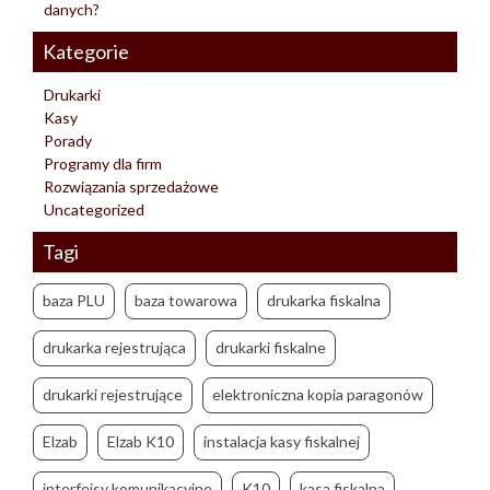
danych?
Kategorie
Drukarki
Kasy
Porady
Programy dla firm
Rozwiązania sprzedażowe
Uncategorized
Tagi
baza PLU
baza towarowa
drukarka fiskalna
drukarka rejestrująca
drukarki fiskalne
drukarki rejestrujące
elektroniczna kopia paragonów
Elzab
Elzab K10
instalacja kasy fiskalnej
interfejsy komunikacyjne
K10
kasa fiskalna