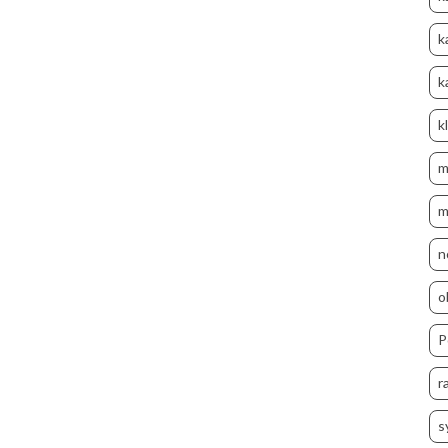
k
k
k
m
m
n
o
P
r
s