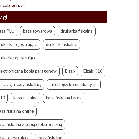
ncategorized
agi
aza PLU
baza towarowa
drukarka fiskalna
rukarka rejestrująca
drukarki fiskalne
rukarki rejestrujące
lektroniczna kopia paragonów
Elzab
Elzab K10
nstalacja kasy fiskalnej
interfejsy komunikacyjne
10
kasa fiskalna
kasa fiskalna Farex
asa fiskalna online
asa fiskalna z kopią elektroniczną
asa rejestrująca
kasy fiskalne