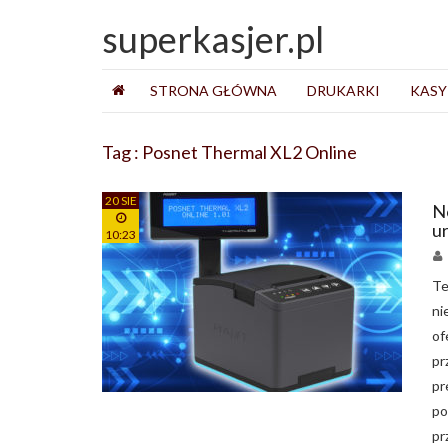
superkasjer.pl
STRONA GŁÓWNA
DRUKARKI
KASY
Tag : Posnet Thermal XL2 Online
20 SIE
N
u
10:23
Te
ni
of
pr
pr
po
pr