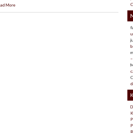
C
ad More
N
f
u
j
b
m
–
M
c
C
d
K
D
K
P
P
R