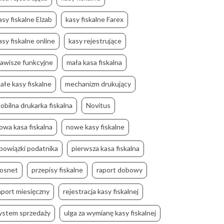
asy fiskalne Elzab
kasy fiskalne Farex
asy fiskalne online
kasy rejestrujące
lawisze funkcyjne
mała kasa fiskalna
ałe kasy fiskalne
mechanizm drukujący
obilna drukarka fiskalna
Novitus
owa kasa fiskalna
nowe kasy fiskalne
bowiązki podatnika
pierwsza kasa fiskalna
osnet
przepisy fiskalne
raport dobowy
aport miesięczny
rejestracja kasy fiskalnej
ystem sprzedaży
ulga za wymianę kasy fiskalnej