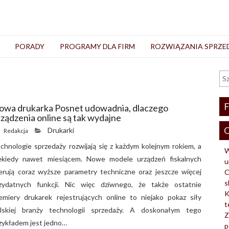
PORADY
PROGRAMY DLA FIRM
ROZWIĄZANIA SPRZ
F
owa drukarka Posnet udowadnia, dlaczego
rządzenia online są tak wydajne
O
Drukarki
Redakcja
chnologie sprzedaży rozwijają się z każdym kolejnym rokiem, a
W
ekiedy nawet miesiącem. Nowe modele urządzeń fiskalnych
u
erują coraz wyższe parametry techniczne oraz jeszcze więcej
C
s
zydatnych funkcji. Nic więc dziwnego, że także ostatnie
K
emiery drukarek rejestrujących online to niejako pokaz siły
t
lskiej branży technologii sprzedaży. A doskonałym tego
Z
zykładem jest jedno…
p