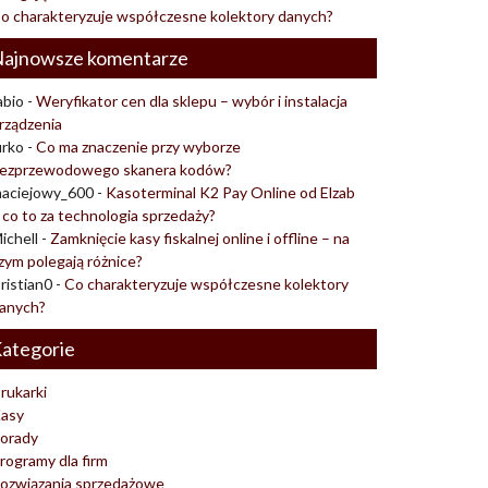
o charakteryzuje współczesne kolektory danych?
ajnowsze komentarze
abio
-
Weryfikator cen dla sklepu – wybór i instalacja
rządzenia
urko
-
Co ma znaczenie przy wyborze
ezprzewodowego skanera kodów?
aciejowy_600
-
Kasoterminal K2 Pay Online od Elzab
 co to za technologia sprzedaży?
ichell
-
Zamknięcie kasy fiskalnej online i offline – na
zym polegają różnice?
ristian0
-
Co charakteryzuje współczesne kolektory
anych?
ategorie
rukarki
asy
orady
rogramy dla firm
ozwiązania sprzedażowe