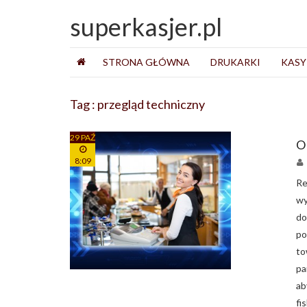
superkasjer.pl
STRONA GŁÓWNA
DRUKARKI
KASY
Tag : przegląd techniczny
29 PAŹ
O 
8:09
Re
w
do
po
to
pa
ab
fi