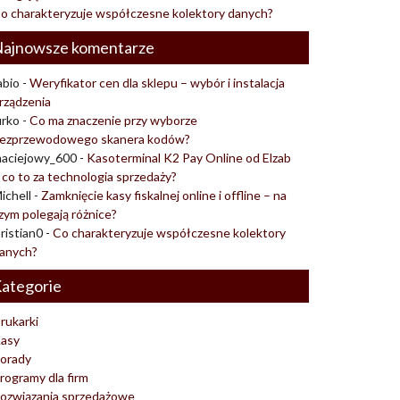
o charakteryzuje współczesne kolektory danych?
ajnowsze komentarze
abio
-
Weryfikator cen dla sklepu – wybór i instalacja
rządzenia
urko
-
Co ma znaczenie przy wyborze
ezprzewodowego skanera kodów?
aciejowy_600
-
Kasoterminal K2 Pay Online od Elzab
 co to za technologia sprzedaży?
ichell
-
Zamknięcie kasy fiskalnej online i offline – na
zym polegają różnice?
ristian0
-
Co charakteryzuje współczesne kolektory
anych?
ategorie
rukarki
asy
orady
rogramy dla firm
ozwiązania sprzedażowe