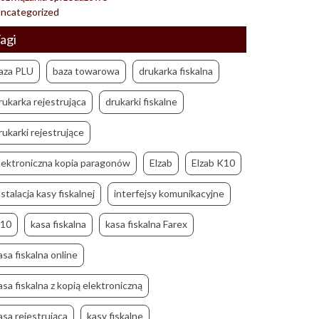
ncategorized
agi
aza PLU
baza towarowa
drukarka fiskalna
rukarka rejestrująca
drukarki fiskalne
rukarki rejestrujące
lektroniczna kopia paragonów
Elzab
Elzab K10
nstalacja kasy fiskalnej
interfejsy komunikacyjne
10
kasa fiskalna
kasa fiskalna Farex
asa fiskalna online
asa fiskalna z kopią elektroniczną
asa rejestrująca
kasy fiskalne