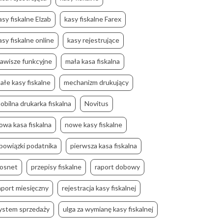
asy fiskalne Elzab
kasy fiskalne Farex
asy fiskalne online
kasy rejestrujące
lawisze funkcyjne
mała kasa fiskalna
ałe kasy fiskalne
mechanizm drukujący
obilna drukarka fiskalna
Novitus
owa kasa fiskalna
nowe kasy fiskalne
bowiązki podatnika
pierwsza kasa fiskalna
osnet
przepisy fiskalne
raport dobowy
aport miesięczny
rejestracja kasy fiskalnej
ystem sprzedaży
ulga za wymianę kasy fiskalnej