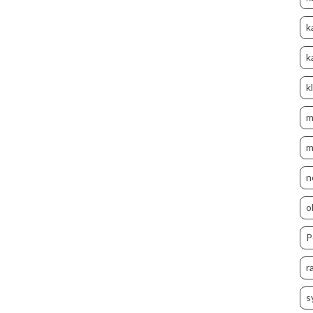
k
k
k
m
m
n
o
P
r
s