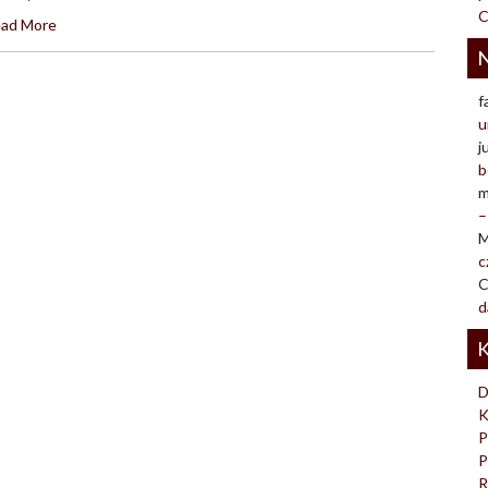
C
ad More
N
f
u
j
b
m
–
M
c
C
d
K
D
K
P
P
R