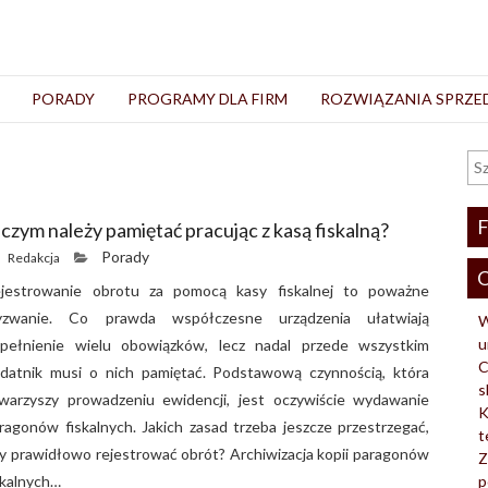
PORADY
PROGRAMY DLA FIRM
ROZWIĄZANIA SPRZ
F
czym należy pamiętać pracując z kasą fiskalną?
Porady
Redakcja
O
jestrowanie obrotu za pomocą kasy fiskalnej to poważne
yzwanie. Co prawda współczesne urządzenia ułatwiają
W
u
pełnienie wielu obowiązków, lecz nadal przede wszystkim
C
datnik musi o nich pamiętać. Podstawową czynnością, która
s
warzyszy prowadzeniu ewidencji, jest oczywiście wydawanie
K
ragonów fiskalnych. Jakich zasad trzeba jeszcze przestrzegać,
t
y prawidłowo rejestrować obrót? Archiwizacja kopii paragonów
Z
skalnych…
p