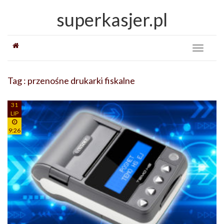
superkasjer.pl
Toggle
navigati
Tag : przenośne drukarki fiskalne
31
LIP
9:26