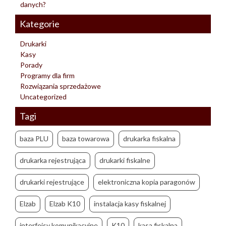
danych?
Kategorie
Drukarki
Kasy
Porady
Programy dla firm
Rozwiązania sprzedażowe
Uncategorized
Tagi
baza PLU
baza towarowa
drukarka fiskalna
drukarka rejestrująca
drukarki fiskalne
drukarki rejestrujące
elektroniczna kopia paragonów
Elzab
Elzab K10
instalacja kasy fiskalnej
interfejsy komunikacyjne
K10
kasa fiskalna