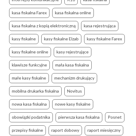
kasa fiskalna Farex
kasa fiskalna online
kasa fiskalna z kopią elektroniczną
kasa rejestrująca
kasy fiskalne
kasy fiskalne Elzab
kasy fiskalne Farex
kasy fiskalne online
kasy rejestrujące
klawisze funkcyjne
mała kasa fiskalna
małe kasy fiskalne
mechanizm drukujący
mobilna drukarka fiskalna
Novitus
nowa kasa fiskalna
nowe kasy fiskalne
obowiązki podatnika
pierwsza kasa fiskalna
Posnet
przepisy fiskalne
raport dobowy
raport miesięczny