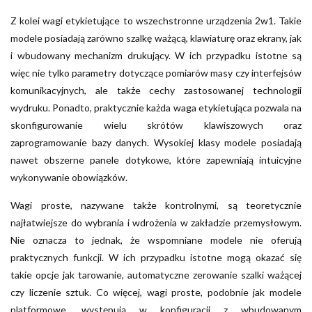
Z kolei wagi etykietujące to wszechstronne urządzenia 2w1. Takie
modele posiadają zarówno szalkę ważącą, klawiaturę oraz ekrany, jak
i wbudowany mechanizm drukujący. W ich przypadku istotne są
więc nie tylko parametry dotyczące pomiarów masy czy interfejsów
komunikacyjnych, ale także cechy zastosowanej technologii
wydruku. Ponadto, praktycznie każda waga etykietująca pozwala na
skonfigurowanie wielu skrótów klawiszowych oraz
zaprogramowanie bazy danych. Wysokiej klasy modele posiadają
nawet obszerne panele dotykowe, które zapewniają intuicyjne
wykonywanie obowiązków.
Wagi proste, nazywane także kontrolnymi, są teoretycznie
najłatwiejsze do wybrania i wdrożenia w zakładzie przemysłowym.
Nie oznacza to jednak, że wspomniane modele nie oferują
praktycznych funkcji. W ich przypadku istotne mogą okazać się
takie opcje jak tarowanie, automatyczne zerowanie szalki ważącej
czy liczenie sztuk. Co więcej, wagi proste, podobnie jak modele
platformowe, występują w konfiguracji z wbudowanym