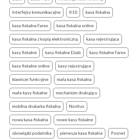
interfejsy komunikacyjne
K10
kasa fiskalna
kasa fiskalna Farex
kasa fiskalna online
kasa fiskalna z kopią elektroniczną
kasa rejestrująca
kasy fiskalne
kasy fiskalne Elzab
kasy fiskalne Farex
kasy fiskalne online
kasy rejestrujące
klawisze funkcyjne
mała kasa fiskalna
małe kasy fiskalne
mechanizm drukujący
mobilna drukarka fiskalna
Novitus
nowa kasa fiskalna
nowe kasy fiskalne
obowiązki podatnika
pierwsza kasa fiskalna
Posnet