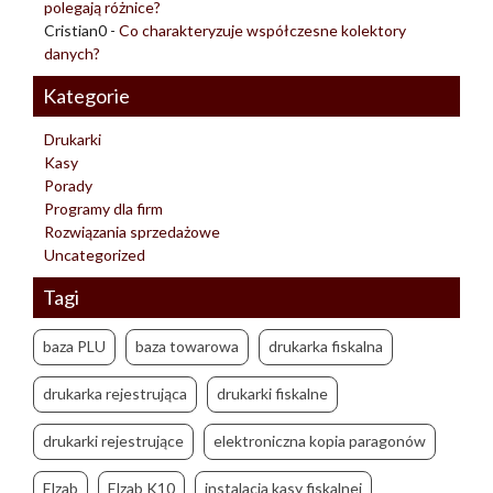
polegają różnice?
Cristian0
-
Co charakteryzuje współczesne kolektory
danych?
Kategorie
Drukarki
Kasy
Porady
Programy dla firm
Rozwiązania sprzedażowe
Uncategorized
Tagi
baza PLU
baza towarowa
drukarka fiskalna
drukarka rejestrująca
drukarki fiskalne
drukarki rejestrujące
elektroniczna kopia paragonów
Elzab
Elzab K10
instalacja kasy fiskalnej