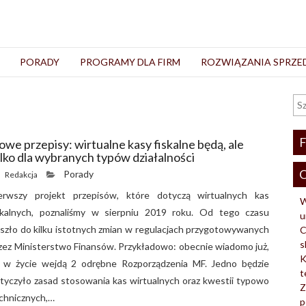
PORADY
PROGRAMY DLA FIRM
ROZWIĄZANIA SPRZ
F
we przepisy: wirtualne kasy fiskalne będą, ale
ylko dla wybranych typów działalności
O
Porady
Redakcja
erwszy projekt przepisów, które dotyczą wirtualnych kas
W
skalnych, poznaliśmy w sierpniu 2019 roku. Od tego czasu
u
szło do kilku istotnych zmian w regulacjach przygotowywanych
C
s
zez Ministerstwo Finansów. Przykładowo: obecnie wiadomo już,
K
 w życie wejdą 2 odrębne Rozporządzenia MF. Jedno będzie
t
tyczyło zasad stosowania kas wirtualnych oraz kwestii typowo
Z
chnicznych,…
p