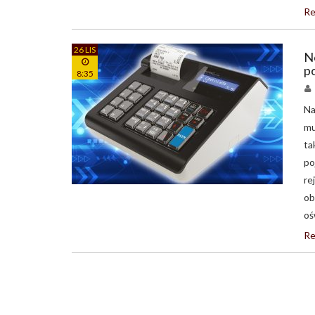
Re
26 LIS
N
p
8:35
Na
mu
ta
po
re
ob
oś
Re