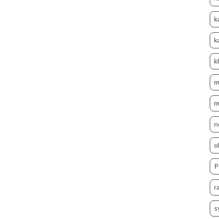
k
k
k
m
m
n
o
P
r
s