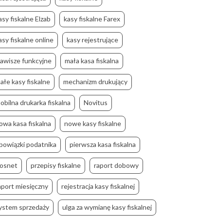
asy fiskalne Elzab
kasy fiskalne Farex
asy fiskalne online
kasy rejestrujące
lawisze funkcyjne
mała kasa fiskalna
ałe kasy fiskalne
mechanizm drukujący
obilna drukarka fiskalna
Novitus
owa kasa fiskalna
nowe kasy fiskalne
bowiązki podatnika
pierwsza kasa fiskalna
osnet
przepisy fiskalne
raport dobowy
aport miesięczny
rejestracja kasy fiskalnej
ystem sprzedaży
ulga za wymianę kasy fiskalnej