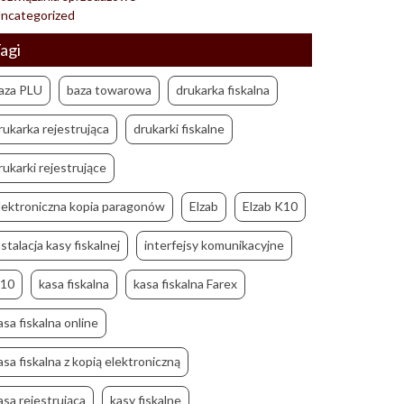
ncategorized
agi
aza PLU
baza towarowa
drukarka fiskalna
rukarka rejestrująca
drukarki fiskalne
rukarki rejestrujące
lektroniczna kopia paragonów
Elzab
Elzab K10
nstalacja kasy fiskalnej
interfejsy komunikacyjne
10
kasa fiskalna
kasa fiskalna Farex
asa fiskalna online
asa fiskalna z kopią elektroniczną
asa rejestrująca
kasy fiskalne