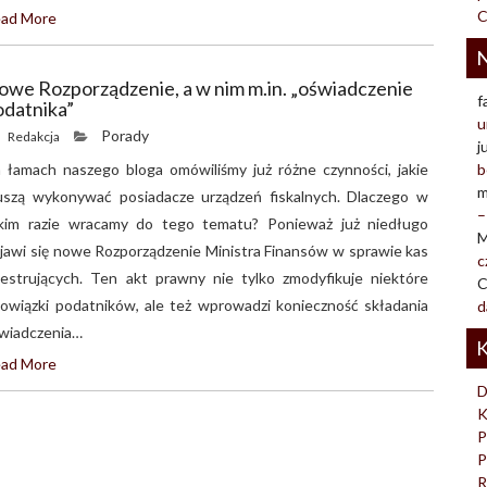
C
ad More
N
owe Rozporządzenie, a w nim m.in. „oświadczenie
f
odatnika”
u
Porady
Redakcja
j
 łamach naszego bloga omówiliśmy już różne czynności, jakie
b
m
szą wykonywać posiadacze urządzeń fiskalnych. Dlaczego w
–
kim razie wracamy do tego tematu? Ponieważ już niedługo
M
jawi się nowe Rozporządzenie Ministra Finansów w sprawie kas
c
jestrujących. Ten akt prawny nie tylko zmodyfikuje niektóre
C
owiązki podatników, ale też wprowadzi konieczność składania
d
wiadczenia…
K
ad More
D
K
P
P
R