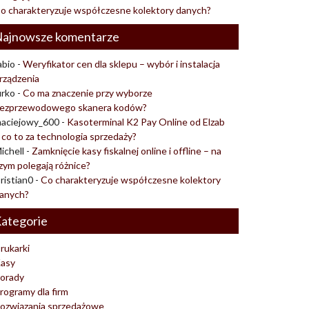
o charakteryzuje współczesne kolektory danych?
ajnowsze komentarze
abio
-
Weryfikator cen dla sklepu – wybór i instalacja
rządzenia
urko
-
Co ma znaczenie przy wyborze
ezprzewodowego skanera kodów?
aciejowy_600
-
Kasoterminal K2 Pay Online od Elzab
 co to za technologia sprzedaży?
ichell
-
Zamknięcie kasy fiskalnej online i offline – na
zym polegają różnice?
ristian0
-
Co charakteryzuje współczesne kolektory
anych?
ategorie
rukarki
asy
orady
rogramy dla firm
ozwiązania sprzedażowe