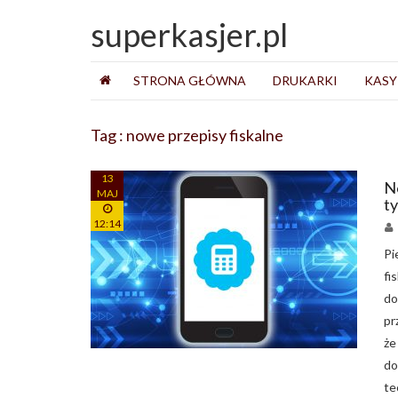
superkasjer.pl
STRONA GŁÓWNA
DRUKARKI
KASY
Tag : nowe przepisy fiskalne
13
No
MAJ
t
12:14
Pi
fi
do
pr
że
do
te